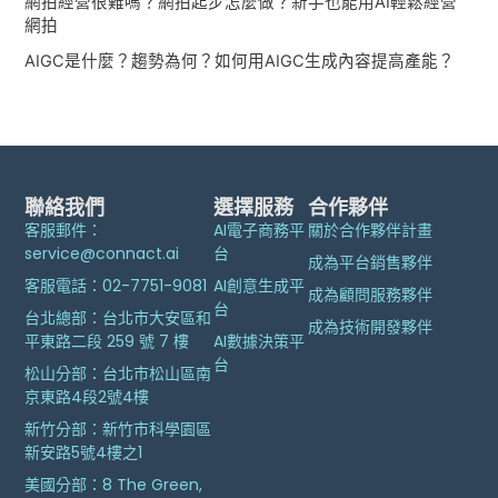
網拍經營很難嗎？網拍起步怎麼做？新手也能用AI輕鬆經營
網拍
AIGC是什麼？趨勢為何？如何用AIGC生成內容提高產能？
聯絡我們
選擇服務
合作夥伴
客服郵件：
AI電子商務平
關於合作夥伴計畫
service@connact.ai
台
成為平台銷售夥伴
客服電話：02-7751-9081
AI創意生成平
成為顧問服務夥伴
台
台北總部：台北市大安區和
成為技術開發夥伴
平東路二段 259 號 7 樓
AI數據決策平
台
松山分部：台北市松山區南
京東路4段2號4樓
新竹分部：新竹市科學園區
新安路5號4樓之1
美國分部：8 The Green,