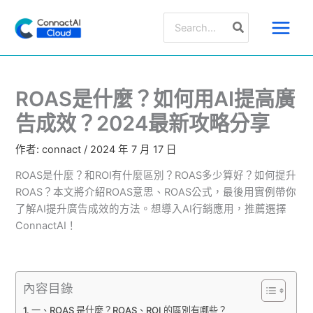
跳
搜
至
尋：
主
要
內
容
ROAS是什麼？如何用AI提高廣
告成效？2024最新攻略分享
作者:
connact
/
2024 年 7 月 17 日
ROAS是什麼？和ROI有什麼區別？ROAS多少算好？如何提升
ROAS？本文將介紹ROAS意思、ROAS公式，最後用實例帶你
了解AI提升廣告成效的方法。想導入AI行銷應用，推薦選擇
ConnactAI！
內容目錄
一、ROAS 是什麼？ROAS、ROI 的區別有哪些？