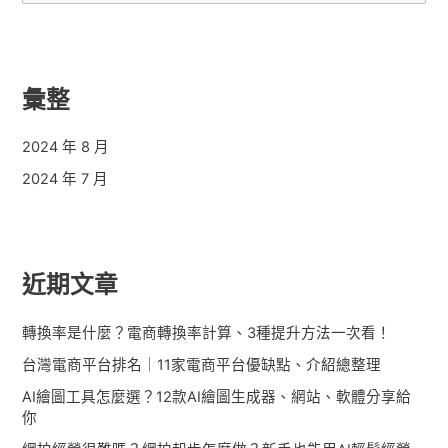
尋
關
鍵
彙整
字
:
2024 年 8 月
2024 年 7 月
近期文章
轉換率是什麼？電商轉換率計算、3種提升方法一次看！
台灣電商平台排名｜11家電商平台優缺點、介紹總整理
AI繪圖工具怎麼選？12款AI繪圖生成器、網站、軟體分享給
你