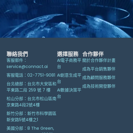
聯絡我們
選擇服務
合作夥伴
客服郵件：
AI電子商務平
關於合作夥伴計畫
service@connact.ai
台
成為平台銷售夥伴
客服電話：02-7751-9081
AI創意生成平
成為顧問服務夥伴
台
台北總部：台北市大安區和
成為技術開發夥伴
平東路二段 259 號 7 樓
AI數據決策平
台
松山分部：台北市松山區南
京東路4段2號4樓
新竹分部：新竹市科學園區
新安路5號4樓之1
美國分部：8 The Green,