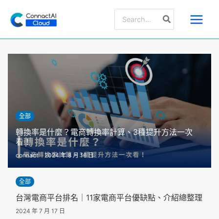
跳
搜
至
尋：
主
要
內
容
全部
轉換率是什麼？電商轉換率計算、3種提升方法一次
看！
connact
2024 年 8 月 16 日
全部
台灣電商平台排名｜11家電商平台優缺點、介紹總整理
2024 年 7 月 17 日